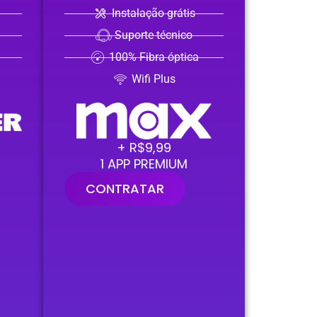
Instalação grátis
Suporte técnico
100% Fibra óptica
Wifi Plus
+ R$9,99
1 APP PREMIUM
CONTRATAR