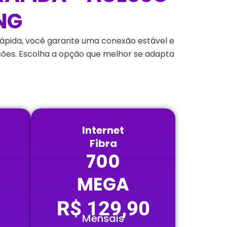
NG
rápida, você garante uma conexão estável e
upções. Escolha a opção que melhor se adapta
.
Internet
Fibra
700
MEGA
R$ 129,90
Mensais